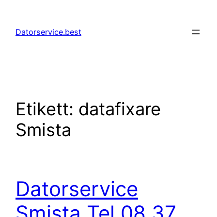
Hoppa
till
Datorservice.best
innehåll
Etikett:
datafixare
Smista
Datorservice
Smista Tel 08 37