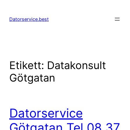
Hoppa
till
Datorservice.best
innehåll
Etikett:
Datakonsult
Götgatan
Datorservice
Götgatan Tel 08 37