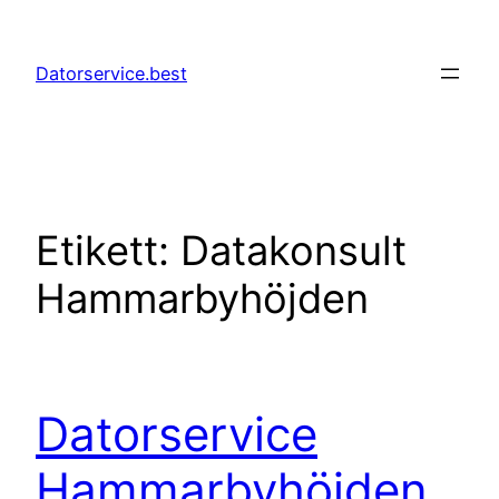
Hoppa
till
Datorservice.best
innehåll
Etikett:
Datakonsult
Hammarbyhöjden
Datorservice
Hammarbyhöjden