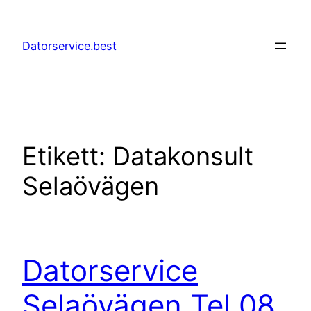
Hoppa
till
Datorservice.best
innehåll
Etikett:
Datakonsult
Selaövägen
Datorservice
Selaövägen Tel 08