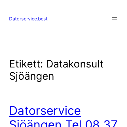
Hoppa
till
Datorservice.best
innehåll
Etikett:
Datakonsult
Sjöängen
Datorservice
Sjöängen Tel 08 37