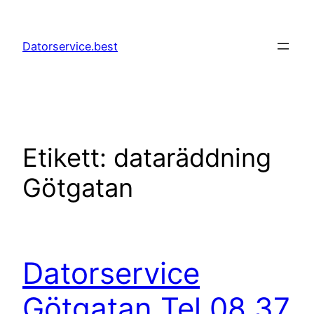
Hoppa
till
Datorservice.best
innehåll
Etikett:
dataräddning
Götgatan
Datorservice
Götgatan Tel 08 37