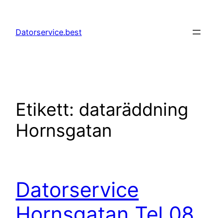
Hoppa
till
Datorservice.best
innehåll
Etikett:
dataräddning
Hornsgatan
Datorservice
Hornsgatan Tel 08