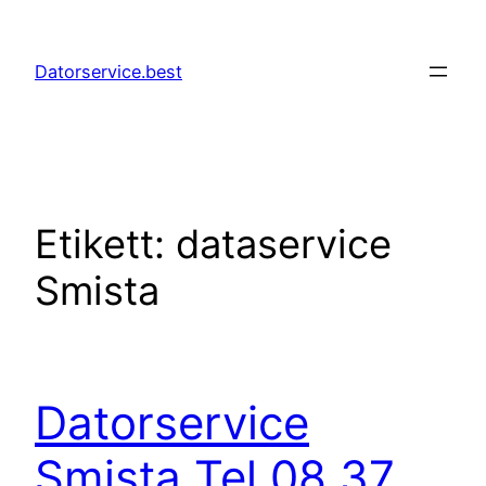
Hoppa
till
Datorservice.best
innehåll
Etikett:
dataservice
Smista
Datorservice
Smista Tel 08 37