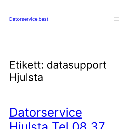
Hoppa
till
Datorservice.best
innehåll
Etikett:
datasupport
Hjulsta
Datorservice
Hjulsta Tel 08 37