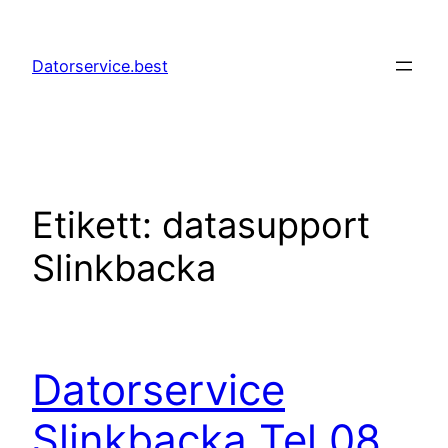
Hoppa
till
Datorservice.best
innehåll
Etikett:
datasupport
Slinkbacka
Datorservice
Slinkbacka Tel 08