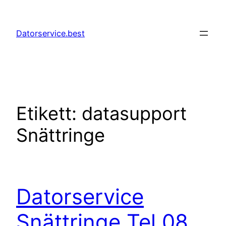
Hoppa
till
Datorservice.best
innehåll
Etikett:
datasupport
Snättringe
Datorservice
Snättringe Tel 08