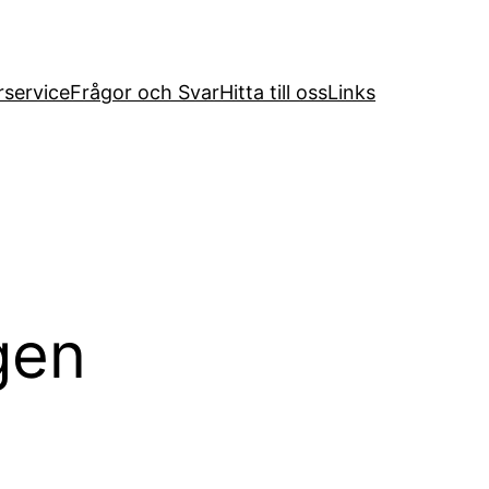
service
Frågor och Svar
Hitta till oss
Links
gen