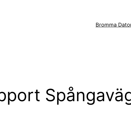
Bromma Dator
pport Spångavä