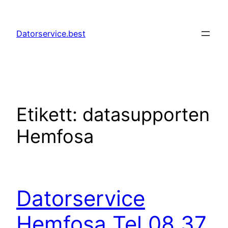
Hoppa
till
Datorservice.best
innehåll
Etikett:
datasupporten
Hemfosa
Datorservice
Hemfosa Tel 08 37