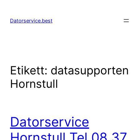
Hoppa
till
Datorservice.best
innehåll
Etikett:
datasupporten
Hornstull
Datorservice
Hornstull Tel 08 37