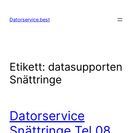
Hoppa
till
Datorservice.best
innehåll
Etikett:
datasupporten
Snättringe
Datorservice
Snättringe Tel 08