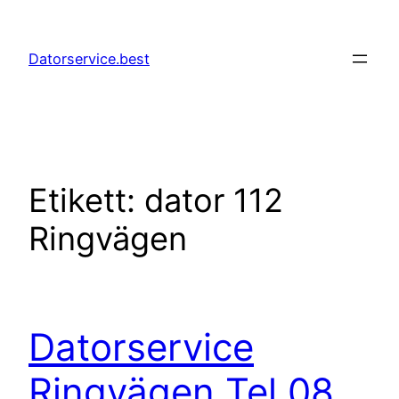
Hoppa
till
Datorservice.best
innehåll
Etikett:
dator 112
Ringvägen
Datorservice
Ringvägen Tel 08