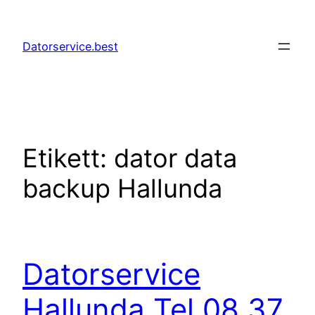
Hoppa
till
Datorservice.best
innehåll
Etikett:
dator data
backup Hallunda
Datorservice
Hallunda Tel 08 37