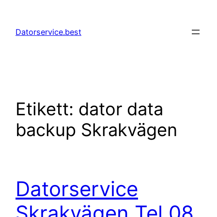
Hoppa
till
Datorservice.best
innehåll
Etikett:
dator data
backup Skrakvägen
Datorservice
Skrakvägen Tel 08