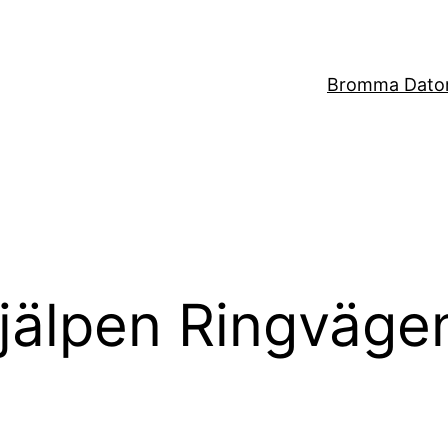
Bromma Dator
hjälpen Ringväge