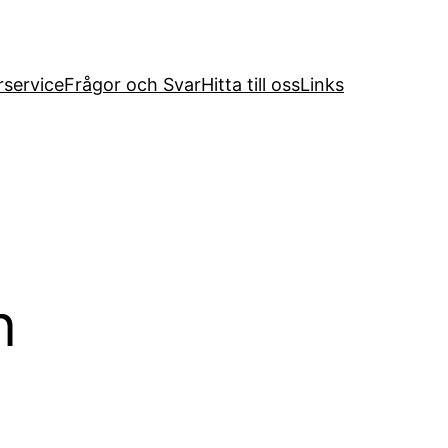
service
Frågor och Svar
Hitta till oss
Links
n