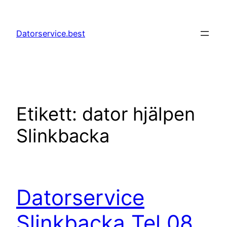
Hoppa
till
Datorservice.best
innehåll
Etikett:
dator hjälpen
Slinkbacka
Datorservice
Slinkbacka Tel 08