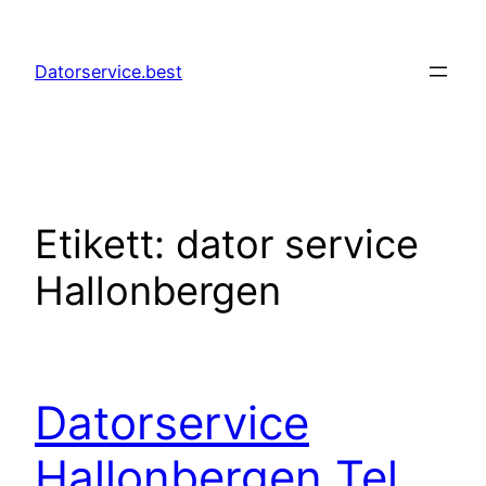
Hoppa
till
Datorservice.best
innehåll
Etikett:
dator service
Hallonbergen
Datorservice
Hallonbergen Tel