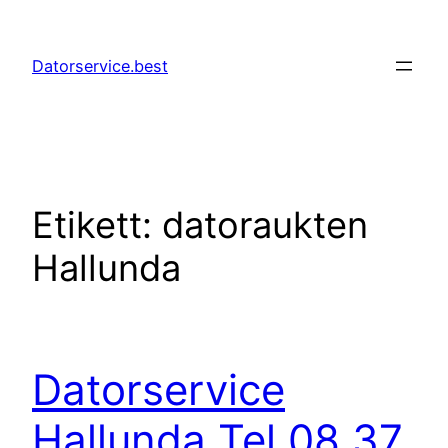
Hoppa
till
Datorservice.best
innehåll
Etikett:
datoraukten
Hallunda
Datorservice
Hallunda Tel 08 37