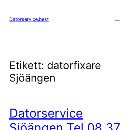
Hoppa
till
Datorservice.best
innehåll
Etikett:
datorfixare
Sjöängen
Datorservice
Sjöängen Tel 08 37