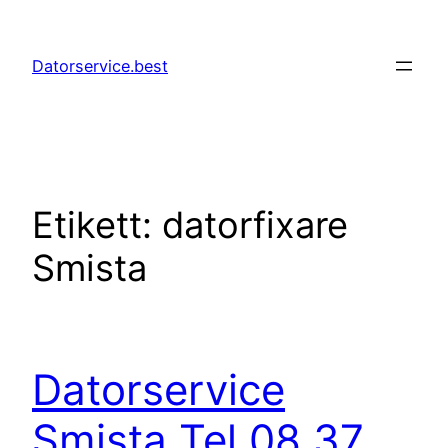
Hoppa
till
Datorservice.best
innehåll
Etikett:
datorfixare
Smista
Datorservice
Smista Tel 08 37