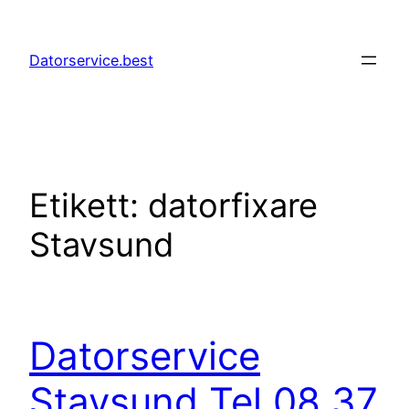
Hoppa
till
Datorservice.best
innehåll
Etikett:
datorfixare
Stavsund
Datorservice
Stavsund Tel 08 37