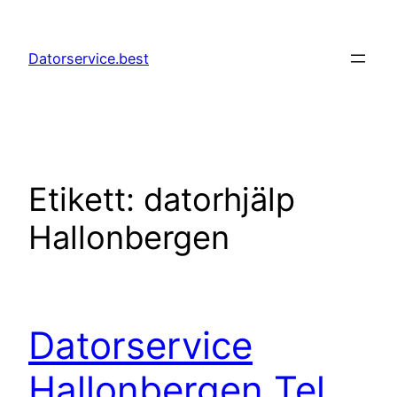
Hoppa
till
Datorservice.best
innehåll
Etikett:
datorhjälp
Hallonbergen
Datorservice
Hallonbergen Tel