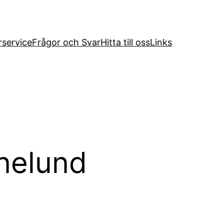
service
Frågor och Svar
Hitta till oss
Links
nelund