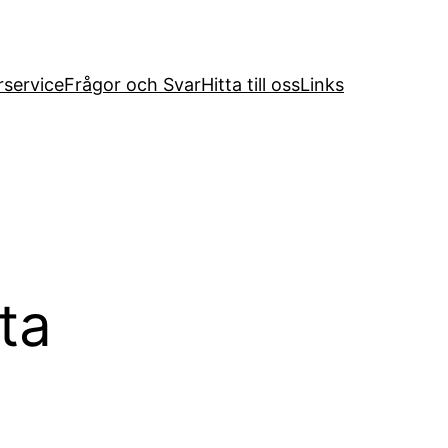
service
Frågor och Svar
Hitta till oss
Links
ta