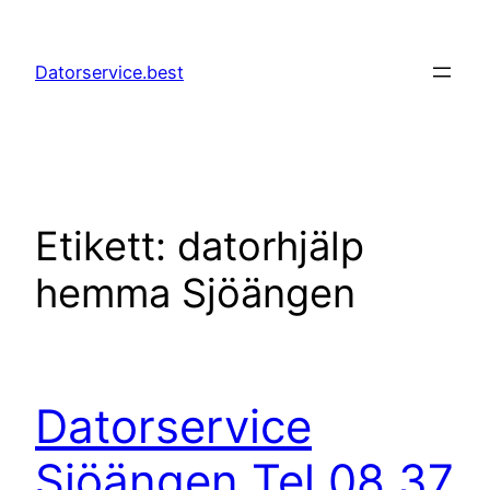
Hoppa
till
Datorservice.best
innehåll
Etikett:
datorhjälp
hemma Sjöängen
Datorservice
Sjöängen Tel 08 37