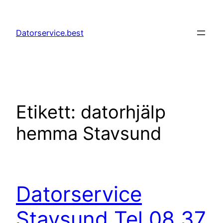
Hoppa
till
Datorservice.best
innehåll
Etikett:
datorhjälp
hemma Stavsund
Datorservice
Stavsund Tel 08 37