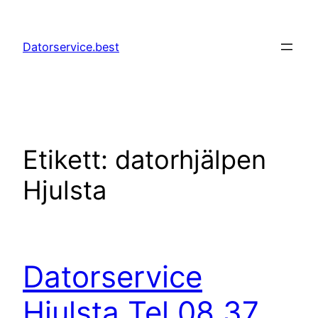
Hoppa
till
Datorservice.best
innehåll
Etikett:
datorhjälpen
Hjulsta
Datorservice
Hjulsta Tel 08 37