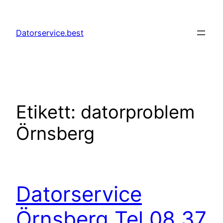
Hoppa
till
Datorservice.best
innehåll
Etikett:
datorproblem
Örnsberg
Datorservice
Örnsberg Tel 08 37