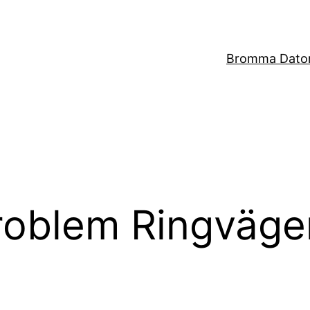
Bromma Dator
roblem Ringväge