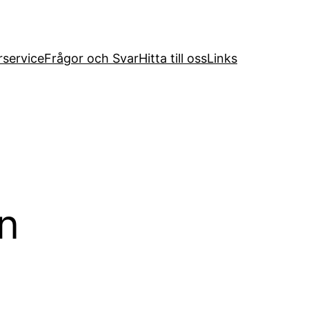
service
Frågor och Svar
Hitta till oss
Links
n