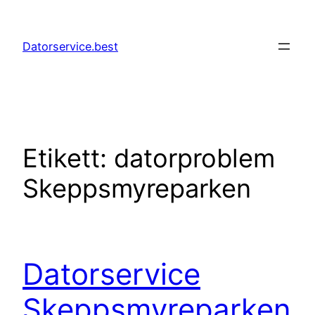
Hoppa
till
Datorservice.best
innehåll
Etikett:
datorproblem
Skeppsmyreparken
Datorservice
Skeppsmyreparken