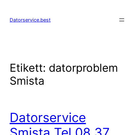
Hoppa
till
Datorservice.best
innehåll
Etikett:
datorproblem
Smista
Datorservice
Smista Tel 08 37