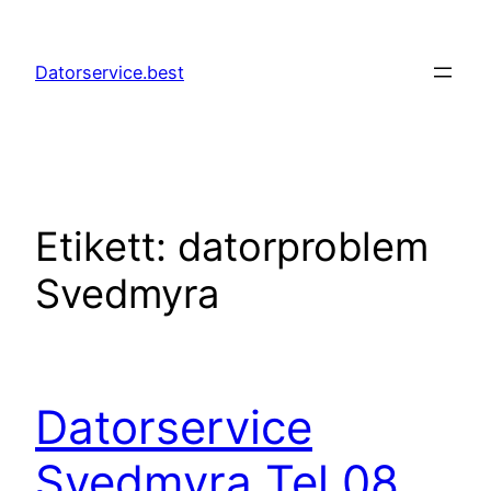
Hoppa
till
Datorservice.best
innehåll
Etikett:
datorproblem
Svedmyra
Datorservice
Svedmyra Tel 08