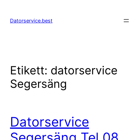
Hoppa
till
Datorservice.best
innehåll
Etikett:
datorservice
Segersäng
Datorservice
Segersäng Tel 08