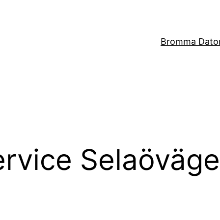
Bromma Dator
ervice Selaöväg