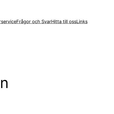
service
Frågor och Svar
Hitta till oss
Links
en