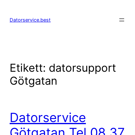
Hoppa
till
Datorservice.best
innehåll
Etikett:
datorsupport
Götgatan
Datorservice
Götgatan Tel 08 37