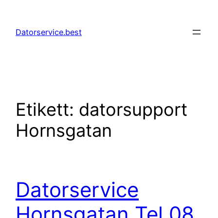
Hoppa
till
Datorservice.best
innehåll
Etikett:
datorsupport
Hornsgatan
Datorservice
Hornsgatan Tel 08