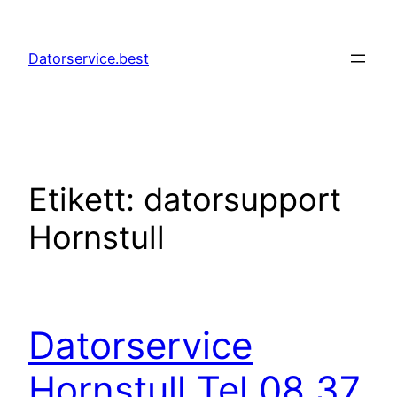
Hoppa
till
Datorservice.best
innehåll
Etikett:
datorsupport
Hornstull
Datorservice
Hornstull Tel 08 37