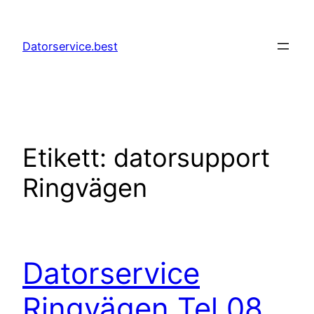
Hoppa
till
Datorservice.best
innehåll
Etikett:
datorsupport
Ringvägen
Datorservice
Ringvägen Tel 08