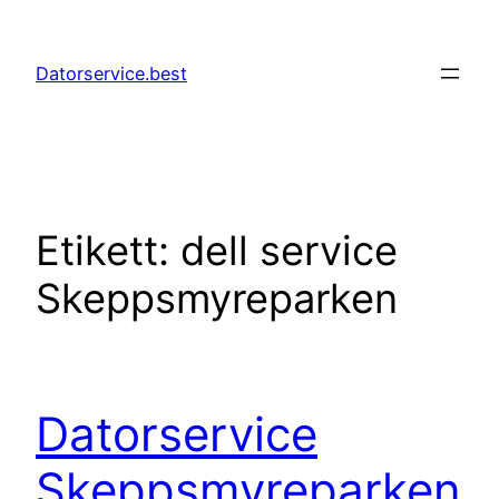
Hoppa
till
Datorservice.best
innehåll
Etikett:
dell service
Skeppsmyreparken
Datorservice
Skeppsmyreparken