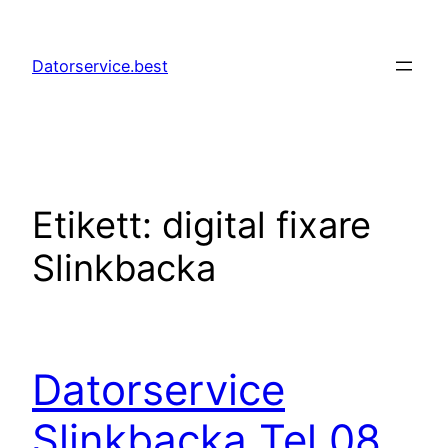
Hoppa
till
Datorservice.best
innehåll
Etikett:
digital fixare
Slinkbacka
Datorservice
Slinkbacka Tel 08