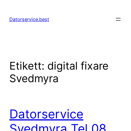
Hoppa
till
Datorservice.best
innehåll
Etikett:
digital fixare
Svedmyra
Datorservice
Svedmyra Tel 08