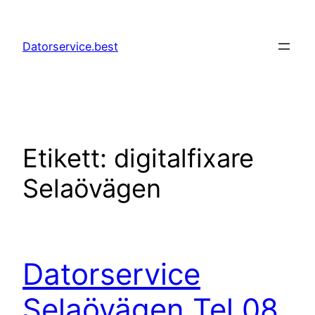
Hoppa
till
Datorservice.best
innehåll
Etikett:
digitalfixare
Selaövägen
Datorservice
Selaövägen Tel 08