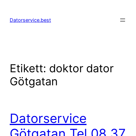
Hoppa
till
Datorservice.best
innehåll
Etikett:
doktor dator
Götgatan
Datorservice
Götgatan Tel 08 37