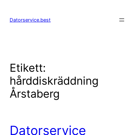
Hoppa
till
Datorservice.best
innehåll
Etikett:
hårddiskräddning
Årstaberg
Datorservice