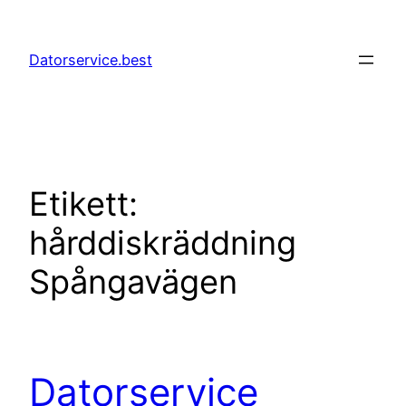
Hoppa
till
Datorservice.best
innehåll
Etikett:
hårddiskräddning
Spångavägen
Datorservice