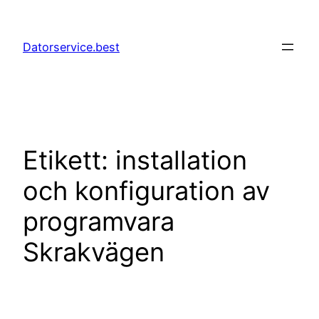
Hoppa
till
Datorservice.best
innehåll
Etikett:
installation
och konfiguration av
programvara
Skrakvägen